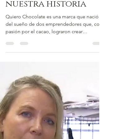
Prensa
Cuando El País
Uruguay contó
nuestra historia
Quiero Chocolate es una marca que nació
del sueño de dos emprendedores que, con
pasión por el cacao, lograron crear
bombones artesanales que conquistaron los
corazones de los uruguayos. La historia de
su creación fue contada por la periodista
Analia Pereira en El País Uruguay, resaltando
cómo la dedicación y el amor por el
chocolate llevaron a este negocio a
convertirse en un referente de la industria.