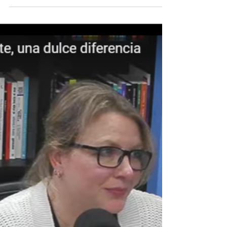
y Tradición en la
Pascua Uruguaya
¡Descubre la historia detrás de los dulces
momentos de Pascua en Uruguay! 🍫🐇
Conoce a Mónica Sniadower y su pasión por
el chocolate...