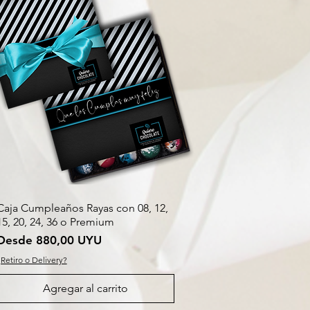
Caja Cumpleaños Rayas con 08, 12,
15, 20, 24, 36 o Premium
Precio de oferta
Desde
880,00 UYU
¿Retiro o Delivery?
Agregar al carrito