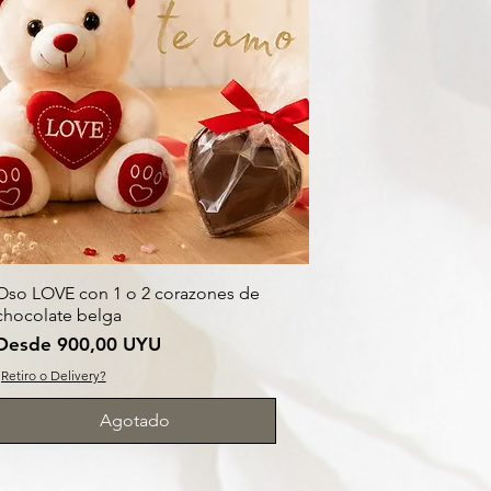
Oso LOVE con 1 o 2 corazones de
chocolate belga
Precio de oferta
Desde
900,00 UYU
¿Retiro o Delivery?
Agotado