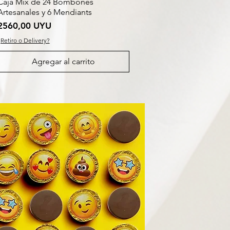
Caja Mix de 24 Bombones
Artesanales y 6 Mendiants
Precio
2560,00 UYU
¿Retiro o Delivery?
Agregar al carrito