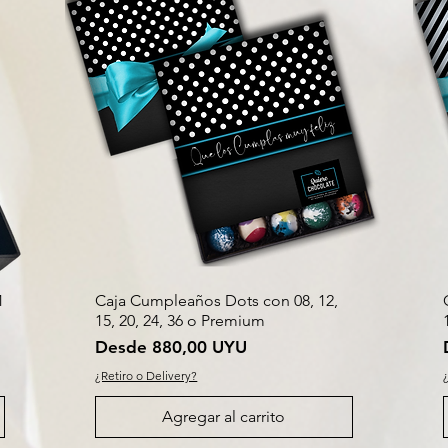
1
Caja Cumpleaños Dots con 08, 12,
15, 20, 24, 36 o Premium
Precio de oferta
Desde
880,00 UYU
¿Retiro o Delivery?
Agregar al carrito