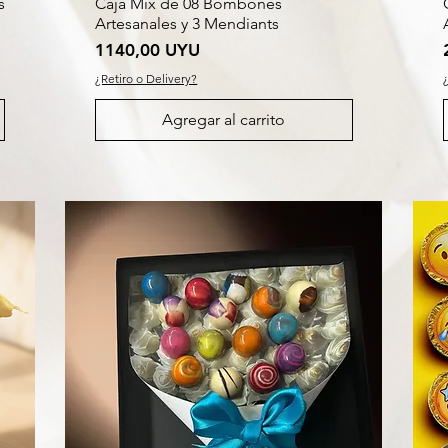
s
Caja Mix de 08 Bombones
Artesanales y 3 Mendiants
Precio
1140,00 UYU
¿Retiro o Delivery?
Agregar al carrito