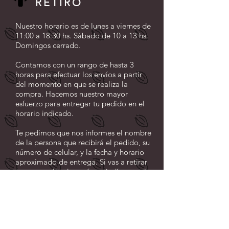
DELIVERY O
RETIRO
Nuestro horario es de lunes a viernes de
11:00 a 18:30 hs. Sábado de 10 a 13 hs.
Domingos cerrado.
Contamos con un rango de hasta 3
horas para efectuar los envíos a partir
del momento en que se realiza la
compra. Hacemos nuestro mayor
esfuerzo para entregar tu pedido en el
horario indicado.
Te pedimos que nos informes el nombre
de la persona que recibirá el pedido, su
número de celular, y la fecha y horario
aproximado de entrega. Si vas a retirar
en nuestro local, por favor indícanos el
día y la hora aproximada de retiro.