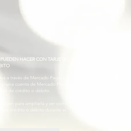
 PUEDEN HACER CON TARJETA DE
BITO
s ​​a través de Mercado Pago, pero
ener una cuenta de Mercado Pago para
jeta de crédito o débito.
 imagen para ampliarla y ver cómo
ta de crédito o débito durante el