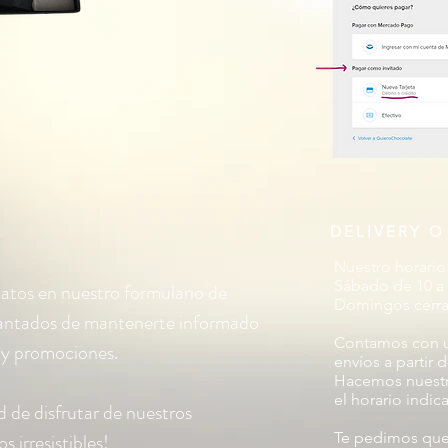
DELIVERY O
Nuestro horario 
Sábado de 10 a 
datos en nuestro formulario de
Domingos cerr
cantados de mantenerte informado
Contamos con un
s y promociones.
envíos a partir
Hacemos nuestr
el horario indic
d de disfrutar de nuestros
s irresistibles!
Te pedimos que