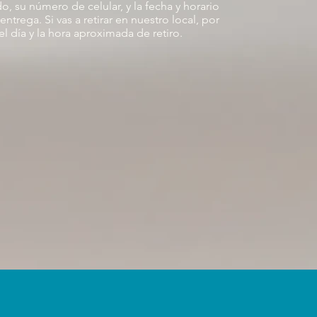
do, su número de celular, y la fecha y horario
trega. Si vas a retirar en nuestro local, por
el día y la hora aproximada de retiro.