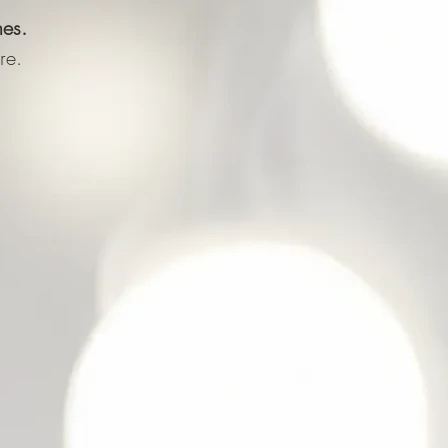
nes.
re.