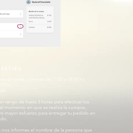
 RETIRO
es de lunes a viernes de 11:00 a 18:30 hs.
13 hs.
ado.
 rango de hasta 3 horas para efectuar los
 del momento en que se realiza la compra.
o mayor esfuerzo para entregar tu pedido en
ado.
 nos informes el nombre de la persona que