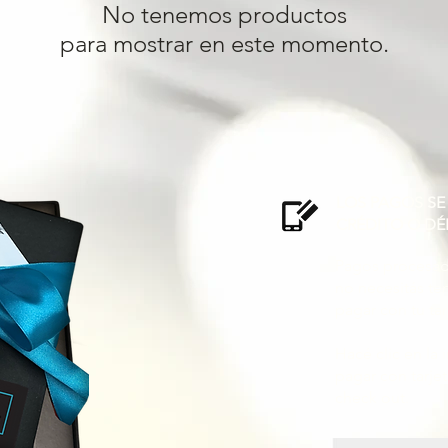
No tenemos productos
para mostrar en este momento.
LOS PAGOS SE
CRÉDITO O DÉ
Pagos procesado
no necesitás t
pagar con tu tar
Hacé clic en la
pagar con tarje
check out.