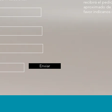
recibirá el pedi
aproximado de en
favor indícanos 
Enviar