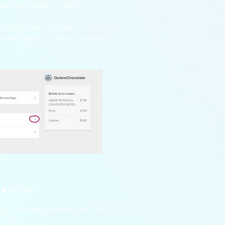
jeta de crédito o débito.
 imagen para ampliarla y ver cómo
ta de crédito o débito durante el
 RETIRO
es de lunes a viernes de 11:00 a 18:30 hs.
13 hs.