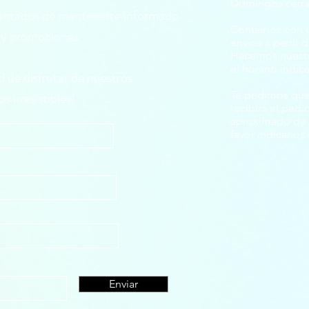
Domingos cerr
cantados de mantenerte informado
Contamos con un
s y promociones.
envíos a partir
Hacemos nuestr
el horario indic
d de disfrutar de nuestros
s irresistibles!
Te pedimos que
recibirá el pedi
aproximado de en
favor indícanos 
Enviar