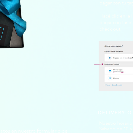
pagar con tu tar
Hacé clic en la
pagar con tarje
check out.
DELIVERY O
Nuestro horario 
Sábado de 10 a 
datos en nuestro formulario de