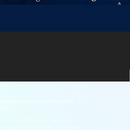
 PUEDEN HACER CON TARJETA DE
BITO
s ​​a través de Mercado Pago, pero
ener una cuenta de Mercado Pago para