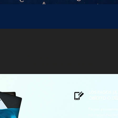
No tenemos productos
para mostrar en este momento.
LOS PAGOS SE
CRÉDITO O DÉ
Pagos procesado
no necesitás t