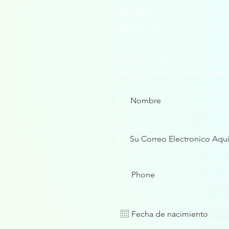
suscripción y estaremos en
sobre todas nuestras oferta
¡No te pierdas la oportunida
deliciosos chocolates a precio