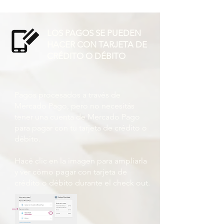
LOS PAGOS SE PUEDEN
HACER CON TARJETA DE
CRÉDITO O DÉBITO
Pagos procesados ​​a través de
Mercado Pago, pero no necesitás
tener una cuenta de Mercado Pago
para pagar con tu tarjeta de crédito o
débito.
Hacé clic en la imagen para ampliarla
y ver cómo pagar con tarjeta de
crédito o débito durante el check out.