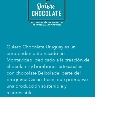
todas nuestras ofertas y promociones.
¡No te pierdas la oportunidad de disfrutar de
nuestros deliciosos chocolates a precios
irresistibles!
Quiero Chocolate Uruguay es un
emprendimiento nacido en
Montevideo, dedicado a la creación de
chocolates y bombones artesanales
con chocolate Belcolade, parte del
programa Cacao Trace, que promueve
una producción sostenible y
responsable.
Enviar
Trabajamos con ingredientes de
excelencia y un diseño que conquista
tanto al paladar como a la vista. Cada
detalle — del sabor a la presentación
— está pensado para ofrecer una