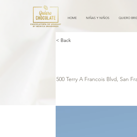
HOME
NIÑAS Y NIÑOS
QUIERO BRI
< Back
Cozy Minim
500 Terry A Francois Blvd, San F