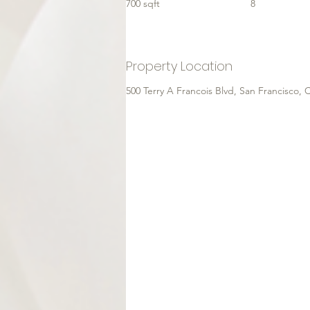
700 sqft
8
Property Location
500 Terry A Francois Blvd, San Francisco,