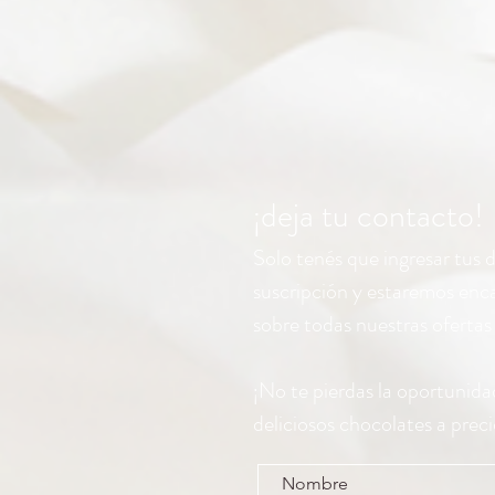
¡deja tu contacto!
Solo tenés que ingresar tus 
suscripción y estaremos en
sobre todas nuestras oferta
¡No te pierdas la oportunida
deliciosos chocolates a precio