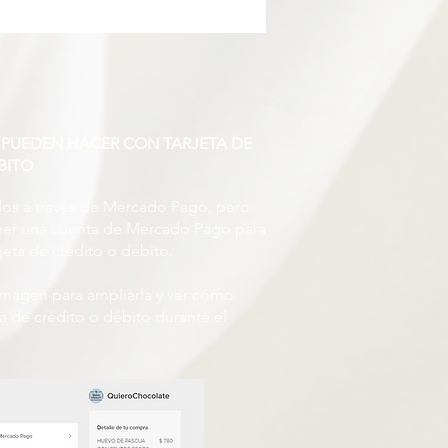
 PUEDEN HACER CON TARJETA DE
BITO
s ​​a través de Mercado Pago, pero
ener una cuenta de Mercado Pago para
jeta de crédito o débito.
 imagen para ampliarla y ver cómo
ta de crédito o débito durante el