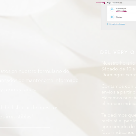
DELIVERY O
Nuestro horario 
Sábado de 10 a 
datos en nuestro formulario de
Domingos cerr
cantados de mantenerte informado
Contamos con un
s y promociones.
envíos a partir
Hacemos nuestr
el horario indic
d de disfrutar de nuestros
s irresistibles!
Te pedimos que
recibirá el pedi
aproximado de en
favor indícanos 