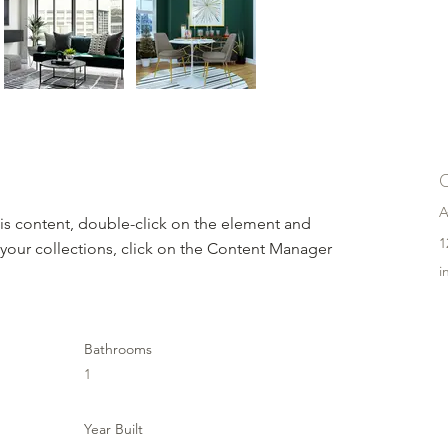
A
his content, double-click on the element and 
1
your collections, click on the Content Manager 
i
Bathrooms
1
Year Built