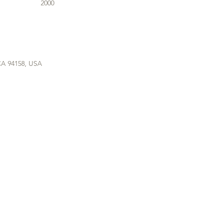
2000
 CA 94158, USA