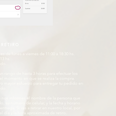
 RETIRO
es de lunes a viernes de 11:00 a 18:30 hs.
13 hs.
ado.
 rango de hasta 3 horas para efectuar los
 del momento en que se realiza la compra.
o mayor esfuerzo para entregar tu pedido en
ado.
 nos informes el nombre de la persona que
do, su número de celular, y la fecha y horario
trega. Si vas a retirar en nuestro local, por
el día y la hora aproximada de retiro.