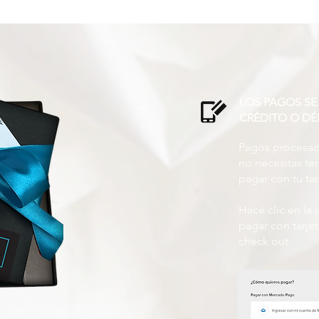
LOS PAGOS SE
CRÉDITO O DÉ
Pagos procesado
no necesitás t
pagar con tu tar
Hacé clic en la
pagar con tarje
check out.