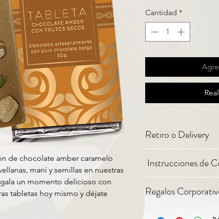
Cantidad
*
Agreg
Rea
Retiro o Delivery
Nuestro horario es de lu
ión de chocolate amber caramelo
Instrucciones de C
sábados de 11 a 13 hs.
ellanas, maní y semillas en nuestras
 regala un momento delicioso con
Para una mejor conserv
Tenemos un rango de 3 h
Regalos Corporativ
chocolates en un ambien
as tabletas hoy mismo y déjate
partir de que la compra 
solar. Nuestros produc
Todos nuestros product
artificiales por lo que
Hacemos nuestro mayor 