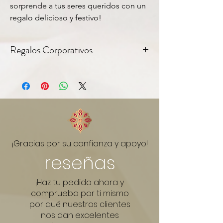
sorprende a tus seres queridos con un
regalo delicioso y festivo!
Regalos Corporativos
Todos nuestros productos incluyen
tag personalizable — ideal para
regalos corporativos y empresariales.
Consultanos por pedidos en cantidad.
Link do WhatsApp:
¡Gracias por su confianza y apoyo!
reseñas
¡Haz tu pedido ahora y
comprueba por ti mismo
por qué nuestros clientes
nos dan excelentes