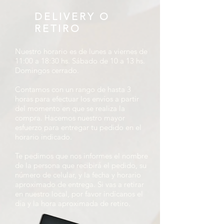
DELIVERY O
RETIRO
Nuestro horario es de lunes a viernes de
11:00 a 18:30 hs. Sábado de 10 a 13 hs.
Domingos cerrado.
Contamos con un rango de hasta 3
horas para efectuar los envíos a partir
del momento en que se realiza la
compra. Hacemos nuestro mayor
esfuerzo para entregar tu pedido en el
horario indicado.
Te pedimos que nos informes el nombre
de la persona que recibirá el pedido, su
número de celular, y la fecha y horario
aproximado de entrega. Si vas a retirar
en nuestro local, por favor indícanos el
día y la hora aproximada de retiro.