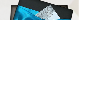
¡deja tu contacto!
Solo tenés que ingresar tus datos en nuestro
formulario de suscripción y estaremos
encantados de mantenerte informado sobre
todas nuestras ofertas y promociones.
¡No te pierdas la oportunidad de disfrutar de