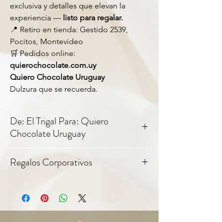
exclusiva y detalles que elevan la
experiencia —
listo para regalar.
📍 Retiro en tienda: Gestido 2539,
Pocitos, Montevideo
🛒 Pedidos online:
quierochocolate.com.uy
Quiero Chocolate Uruguay
Dulzura que se recuerda.
De: El Trigal Para: Quiero
Chocolate Uruguay
Quiero Bridge celebra un clásico nacional,
Regalos Corporativos
llevándolo a un nivel gourmet y
convirtiéndolo en un regalo perfecto o un
Todos nuestros productos incluyen tag
placer para disfrutar en cualquier momento.
personalizable — ideal para regalos
La galletita Bridge, producida por la
corporativos y empresariales. Consultanos
histórica fábrica
El Trigal
, forma parte de la
por pedidos en cantidad.
memoria de varias generaciones en