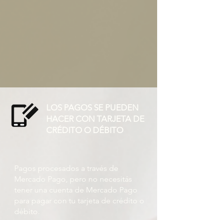
LOS PAGOS SE PUEDEN
HACER CON TARJETA DE
CRÉDITO O DÉBITO
Pagos procesados ​​a través de
Mercado Pago, pero no necesitás
tener una cuenta de Mercado Pago
para pagar con tu tarjeta de crédito o
débito.