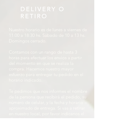
DELIVERY O
RETIRO
Nuestro horario es de lunes a viernes de
11:00 a 18:30 hs. Sábado de 10 a 13 hs.
Domingos cerrado.
Contamos con un rango de hasta 3
horas para efectuar los envíos a partir
del momento en que se realiza la
compra. Hacemos nuestro mayor
esfuerzo para entregar tu pedido en el
horario indicado.
Te pedimos que nos informes el nombre
de la persona que recibirá el pedido, su
número de celular, y la fecha y horario
aproximado de entrega. Si vas a retirar
en nuestro local, por favor indícanos el
día y la hora aproximada de retiro.