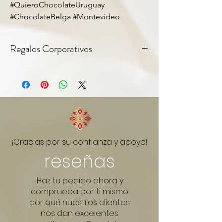
#QuieroChocolateUruguay
#ChocolateBelga #Montevideo
Regalos Corporativos
Todos nuestros productos incluyen tag
personalizable — ideal para regalos
corporativos y empresariales. Consultanos
por pedidos en cantidad.
Link do WhatsApp:
¡Gracias por su confianza y apoyo!
reseñas
¡Haz tu pedido ahora y
comprueba por ti mismo
por qué nuestros clientes
nos dan excelentes