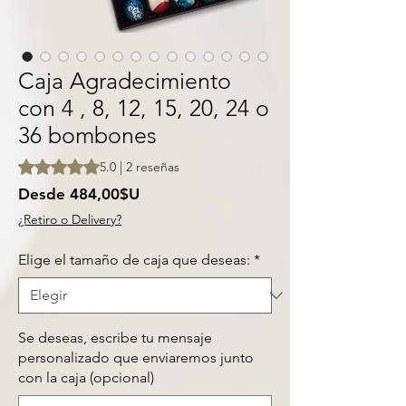
Caja Agradecimiento
con 4 , 8, 12, 15, 20, 24 o
36 bombones
Según 2 reseñas, la calificación es de 5.0 de 5 estrellas
5.0 | 2 reseñas
Precio
Desde
484,00$U
de
¿Retiro o Delivery?
oferta
Elige el tamaño de caja que deseas:
*
Se deseas, escribe tu mensaje
personalizado que enviaremos junto
con la caja (opcional)