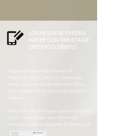
LOS PAGOS SE PUEDEN
HACER CON TARJETA DE
CRÉDITO O DÉBITO
Pagos procesados ​​a través de
Mercado Pago, pero no necesitás
tener una cuenta de Mercado Pago
para pagar con tu tarjeta de crédito o
débito.
Hacé clic en la imagen para ampliarla
y ver cómo pagar con tarjeta de
crédito o débito durante el check out.