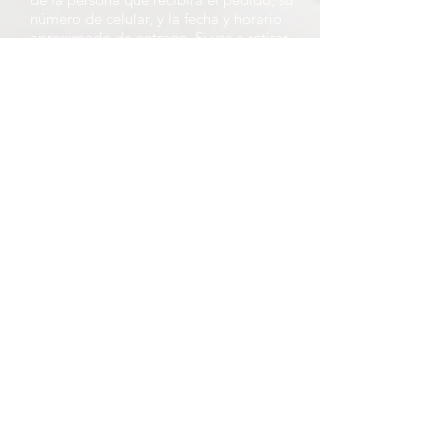
número de celular, y la fecha y horario
aproximado de entrega. Si vas a retirar
en nuestro local, por favor indícanos el
día y la hora aproximada de retiro.
¡deja tu contacto!
Solo tenés que ingresar tus datos en nuestro