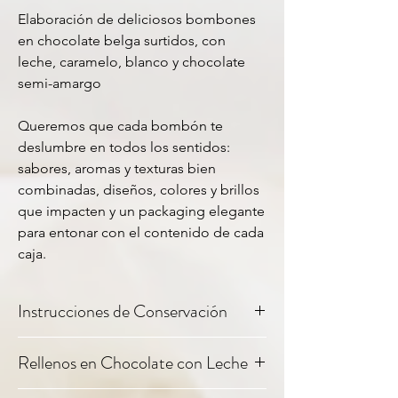
Elaboración de deliciosos bombones
en chocolate belga surtidos, con
leche, caramelo, blanco y chocolate
semi-amargo
Queremos que cada bombón te
deslumbre en todos los sentidos:
sabores, aromas y texturas bien
combinadas, diseños, colores y brillos
que impacten y un packaging elegante
para entonar con el contenido de cada
caja.
Instrucciones de Conservación
Para una mejor conservación sugerimos
Rellenos en Chocolate con Leche
mantener los chocolates en un ambiente
fresco y seco fuera de la luz solar.