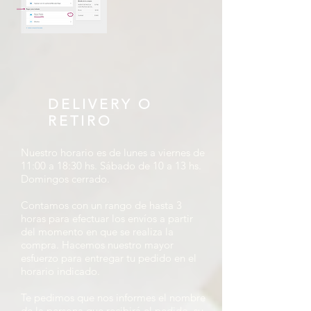
DELIVERY O
RETIRO
Nuestro horario es de lunes a viernes de
11:00 a 18:30 hs. Sábado de 10 a 13 hs.
Domingos cerrado.
Contamos con un rango de hasta 3
horas para efectuar los envíos a partir
del momento en que se realiza la
compra. Hacemos nuestro mayor
esfuerzo para entregar tu pedido en el
horario indicado.
Te pedimos que nos informes el nombre
de la persona que recibirá el pedido, su