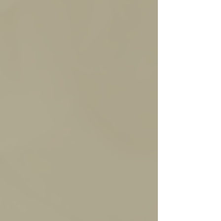
amargos.
Mani
Mani suavemente
Abierto
tostado en puro
chocolate semi amargo.
Crocante, macizo,
contundente,
chocolatoso.
Nutella
Crema artesanal de
avellanas en una base de
chocolate con leche.
Clásico sabor a Nutella,
textura robusta, dulce y
perfumada.