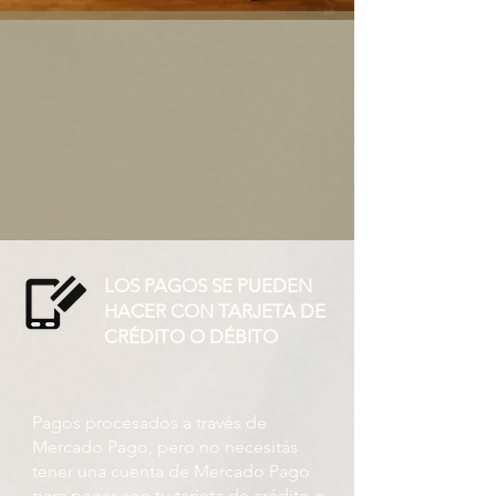
LOS PAGOS SE PUEDEN
HACER CON TARJETA DE
CRÉDITO O DÉBITO
Pagos procesados ​​a través de
Mercado Pago, pero no necesitás
tener una cuenta de Mercado Pago
para pagar con tu tarjeta de crédito o