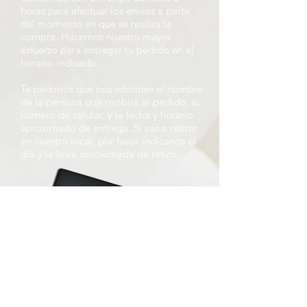
horas para efectuar los envíos a partir
del momento en que se realiza la
compra. Hacemos nuestro mayor
esfuerzo para entregar tu pedido en el
horario indicado.
Te pedimos que nos informes el nombre
de la persona que recibirá el pedido, su
número de celular, y la fecha y horario
aproximado de entrega. Si vas a retirar
en nuestro local, por favor indícanos el
día y la hora aproximada de retiro.