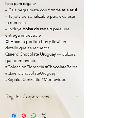
lista para regalar
– Caja negra mate con
flor de tela azul
– Tarjeta personalizable para expresar
tu mensaje
– Incluye
bolsa de regalo
para una
entrega impecable
🍫 Hacé tu pedido hoy y llevá un
detalle que se recuerda.
Quiero Chocolate Uruguay
— dulzura
que permanece.
#ColecciónFlorencia #ChocolateBelga
#QuieroChocolateUruguay
#RegalosConEstilo #Montevideo
Regalos Corporativos
Todos nuestros productos incluyen tag
personalizable — ideal para regalos
corporativos y empresariales. Consultanos