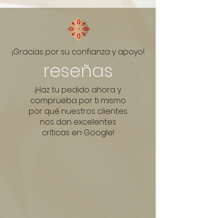
por pedidos en cantidad.
Link do WhatsApp:
¡Gracias por su confianza y apoyo!
reseñas
¡Haz tu pedido ahora y
comprueba por ti mismo
por qué nuestros clientes
nos dan excelentes
críticas en Google!