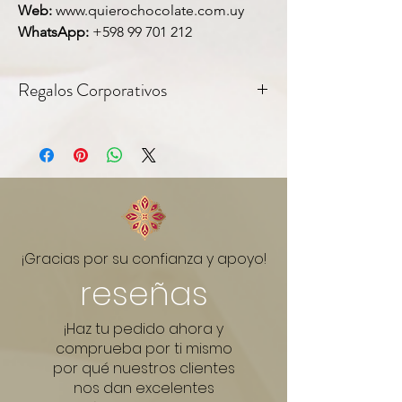
Web:
www.quierochocolate.com.uy
WhatsApp:
+598 99 701 212
Regalos Corporativos
Todos nuestros productos incluyen tag
personalizable — ideal para regalos
corporativos y empresariales. Consultanos
por pedidos en cantidad.
Link do WhatsApp:
¡Gracias por su confianza y apoyo!
reseñas
¡Haz tu pedido ahora y
comprueba por ti mismo
por qué nuestros clientes
nos dan excelentes