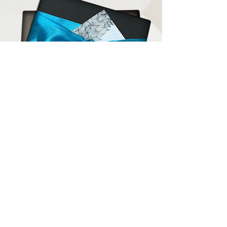
¡deja tu contacto!
Solo tenés que ingresar tus datos en nuestro
formulario de suscripción y estaremos
encantados de mantenerte informado sobre
todas nuestras ofertas y promociones.
¡No te pierdas la oportunidad de disfrutar de