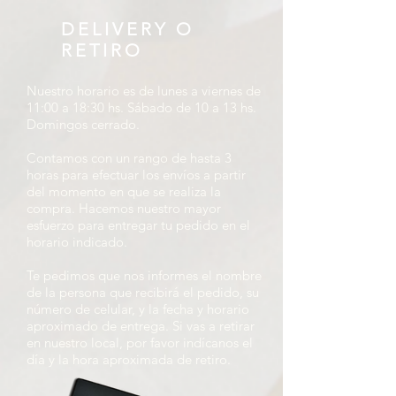
DELIVERY O
RETIRO
Nuestro horario es de lunes a viernes de
11:00 a 18:30 hs. Sábado de 10 a 13 hs.
Domingos cerrado.
Contamos con un rango de hasta 3
horas para efectuar los envíos a partir
del momento en que se realiza la
compra. Hacemos nuestro mayor
esfuerzo para entregar tu pedido en el
horario indicado.
Te pedimos que nos informes el nombre
de la persona que recibirá el pedido, su
número de celular, y la fecha y horario
aproximado de entrega. Si vas a retirar
en nuestro local, por favor indícanos el
día y la hora aproximada de retiro.