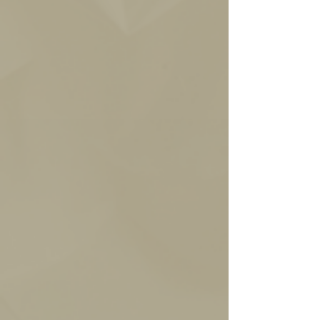
chocolate blanco.
aromatizada con vainilla y
Intenso y fresco,
una capa de dulce de
sorpresa de sabores
membrillo y moras.
ácidos, dulces y
Sorpresa cremosa de
amargos.
sabores frutales y dulces.
Mani
Mani suavemente
Pasion De
Ganache de chocolate
Abierto
tostado en puro
Coco
blanco y coco. Para
chocolate semi amargo.
amantes de la dulzura y
Crocante, macizo,
sensaciones del coco.
contundente,
chocolatoso.
Praline De
Praliné de almendras
Almendras
caramelizadas en
Nutella
Crema artesanal de
chocolate con leche.
avellanas en una base de
Crocante, delicado, y un
chocolate con leche.
toque tostado.
Clásico sabor a Nutella,
textura robusta, dulce y
perfumada.