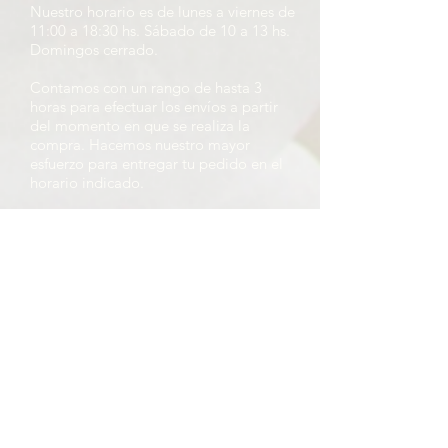
Nuestro horario es de lunes a viernes de
11:00 a 18:30 hs. Sábado de 10 a 13 hs.
Domingos cerrado.
Contamos con un rango de hasta 3
horas para efectuar los envíos a partir
del momento en que se realiza la
compra. Hacemos nuestro mayor
esfuerzo para entregar tu pedido en el
horario indicado.
Te pedimos que nos informes el nombre
de la persona que recibirá el pedido, su
número de celular, y la fecha y horario
aproximado de entrega. Si vas a retirar
en nuestro local, por favor indícanos el
día y la hora aproximada de retiro.