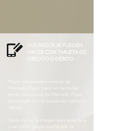
LOS PAGOS SE PUEDEN
HACER CON TARJETA DE
CRÉDITO O DÉBITO
Pagos procesados ​​a través de
Mercado Pago, pero no necesitás
tener una cuenta de Mercado Pago
para pagar con tu tarjeta de crédito o
débito.
Hacé clic en la imagen para ampliarla
y ver cómo pagar con tarjeta de