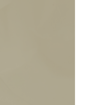
Crocante, delicado, y un
contundente,
toque tostado.
chocolatoso.
Nutella
Crema artesanal de
avellanas en una base de
chocolate con leche.
Clásico sabor a Nutella,
textura robusta, dulce y
perfumada.