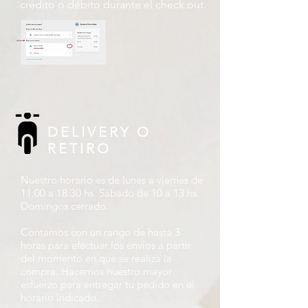
crédito o débito durante el check out.
DELIVERY O
RETIRO
Nuestro horario es de lunes a viernes de
11:00 a 18:30 hs. Sábado de 10 a 13 hs.
Domingos cerrado.
Contamos con un rango de hasta 3
horas para efectuar los envíos a partir
del momento en que se realiza la
compra. Hacemos nuestro mayor
esfuerzo para entregar tu pedido en el
horario indicado.