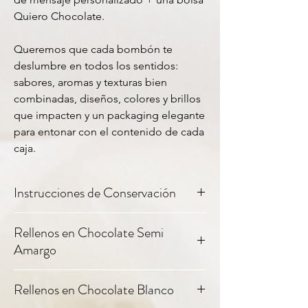
Quiero Chocolate.
Queremos que cada bombón te
deslumbre en todos los sentidos:
sabores, aromas y texturas bien
combinadas, diseños, colores y brillos
que impacten y un packaging elegante
para entonar con el contenido de cada
caja.
Instrucciones de Conservación
Para una mejor conservación sugerimos
Rellenos en Chocolate Semi
mantener los chocolates en un ambiente
Amargo
fresco y seco fuera de la luz solar. Nuestros
productos no contienen conservantes
artificiales por lo que aconsejamos
Baileys
Licor de Baileys
Rellenos en Chocolate Blanco
consumirlos dentro de los quince días
emulsionado en ganache
posteriores a la compra.