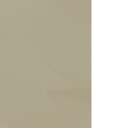
Almendras
caramelizadas en
chocolate semi amargo.
chocolate con leche.
Crocante, macizo,
Crocante, delicado, y un
contundente,
toque tostado.
chocolatoso.
Nutella
Crema artesanal de
avellanas en una base de
chocolate con leche.
Clásico sabor a Nutella,
textura robusta, dulce y
perfumada.