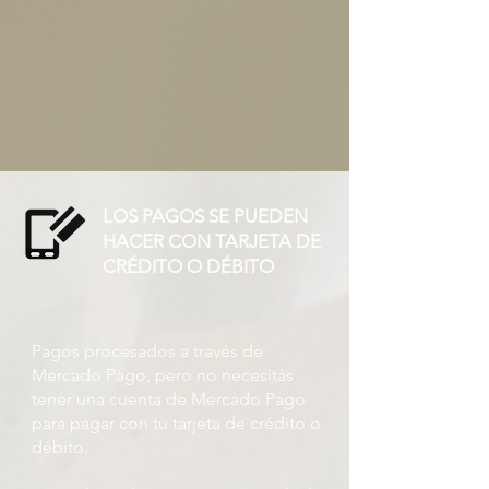
LOS PAGOS SE PUEDEN
HACER CON TARJETA DE
CRÉDITO O DÉBITO
Pagos procesados ​​a través de
Mercado Pago, pero no necesitás
tener una cuenta de Mercado Pago
para pagar con tu tarjeta de crédito o
débito.