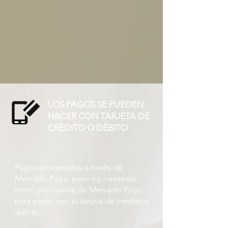
LOS PAGOS SE PUEDEN
HACER CON TARJETA DE
CRÉDITO O DÉBITO
Pagos procesados ​​a través de
Mercado Pago, pero no necesitás
tener una cuenta de Mercado Pago
para pagar con tu tarjeta de crédito o
débito.