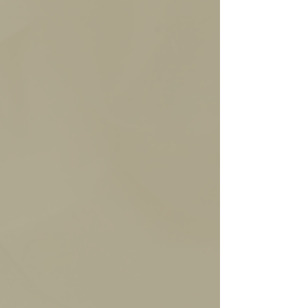
Pasion De
Ganache de chocolate
Abierto
tostado en puro
Coco
blanco y coco. Para
chocolate semi amargo.
amantes de la dulzura y
Crocante, macizo,
sensaciones del coco.
contundente,
chocolatoso.
Praline De
Praliné de almendras
Almendras
caramelizadas en
Nutella
Crema artesanal de
chocolate con leche.
avellanas en una base de
Crocante, delicado, y un
chocolate con leche.
toque tostado.
Clásico sabor a Nutella,
textura robusta, dulce y
perfumada.