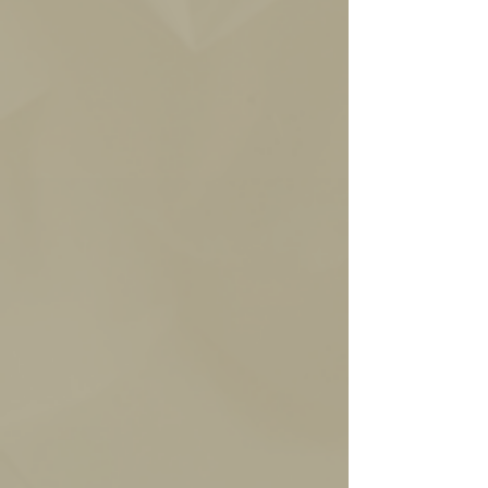
Intenso y fresco,
Pasion De
Ganache de chocolate
sorpresa de sabores
Coco
blanco y coco. Para
ácidos, dulces y
amantes de la dulzura y
amargos.
sensaciones del coco.
Mani
Mani suavemente
Praline De
Praliné de almendras
Abierto
tostado en puro
Almendras
caramelizadas en
chocolate semi amargo.
chocolate con leche.
Crocante, macizo,
Crocante, delicado, y un
contundente,
toque tostado.
chocolatoso.
Nutella
Crema artesanal de
avellanas en una base de
chocolate con leche.
Clásico sabor a Nutella,
textura robusta, dulce y
perfumada.