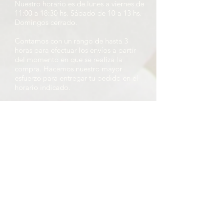
Nuestro horario es de lunes a viernes de
11:00 a 18:30 hs. Sábado de 10 a 13 hs.
Domingos cerrado.
Contamos con un rango de hasta 3
horas para efectuar los envíos a partir
del momento en que se realiza la
compra. Hacemos nuestro mayor
esfuerzo para entregar tu pedido en el
horario indicado.
Te pedimos que nos informes el nombre
de la persona que recibirá el pedido, su
número de celular, y la fecha y horario
aproximado de entrega. Si vas a retirar
en nuestro local, por favor indícanos el
día y la hora aproximada de retiro.