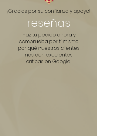
posteriores a la compra.
¡Gracias por su confianza y apoyo!
reseñas
¡Haz tu pedido ahora y
comprueba por ti mismo
por qué nuestros clientes
nos dan excelentes
críticas en Google!