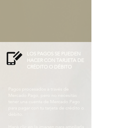
LOS PAGOS SE PUEDEN
HACER CON TARJETA DE
CRÉDITO O DÉBITO
Pagos procesados ​​a través de
Mercado Pago, pero no necesitás
tener una cuenta de Mercado Pago
para pagar con tu tarjeta de crédito o
débito.
Hacé clic en la imagen para ampliarla