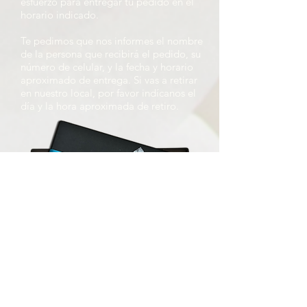
esfuerzo para entregar tu pedido en el
horario indicado.
Te pedimos que nos informes el nombre
de la persona que recibirá el pedido, su
número de celular, y la fecha y horario
aproximado de entrega. Si vas a retirar
en nuestro local, por favor indícanos el
día y la hora aproximada de retiro.