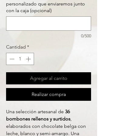
personalizado que enviaremos junto
con la caja (opcional)
0/500
Cantidad
*
Agregar al carrito
Realizar compra
Una selección artesanal de
36
bombones rellenos y surtidos
,
elaborados con chocolate belga con
leche, blanco y semi-amargo. Una