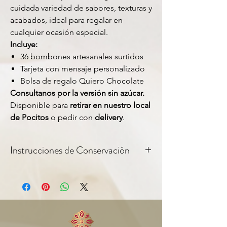
cuidada variedad de sabores, texturas y
acabados, ideal para regalar en
cualquier ocasión especial.
Incluye:
36 bombones artesanales surtidos
Tarjeta con mensaje personalizado
Bolsa de regalo Quiero Chocolate
Consultanos por la versión sin azúcar.
Disponible para
retirar en nuestro local
de Pocitos
o pedir con
delivery
.
Instrucciones de Conservación
Para una mejor conservación sugerimos
mantener los chocolates en un ambiente
fresco y seco fuera de la luz solar. Nuestros
productos no contienen conservantes
artificiales por lo que aconsejamos
consumirlos dentro de los quince días