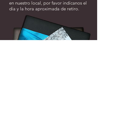
en nuestro local, por favor indícanos el
día y la hora aproximada de retiro.
¡deja tu contacto!
Solo tenés que ingresar tus datos en nuestro
formulario de suscripción y estaremos
encantados de mantenerte informado sobre