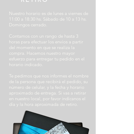
Nuestro horario es de lunes a viernes de
11:00 a 18:30 hs. Sábado de 10 a 13 hs.
Domingos cerrado.
Contamos con un rango de hasta 3
horas para efectuar los envíos a partir
del momento en que se realiza la
compra. Hacemos nuestro mayor
esfuerzo para entregar tu pedido en el
horario indicado.
Te pedimos que nos informes el nombre
de la persona que recibirá el pedido, su
número de celular, y la fecha y horario
aproximado de entrega. Si vas a retirar
en nuestro local, por favor indícanos el
día y la hora aproximada de retiro.