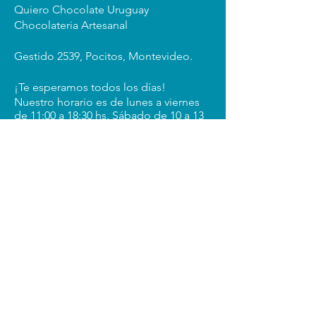
Quiero Chocolate Uruguay
Chocolateria Artesanal
Gestido 2539, Pocitos, Montevideo.
¡Te esperamos todos los días!
Nuestro horario es de lunes a viernes
de 11:00 a 18:30 hs. Sábado de 10 a 13
hs.
Domingos cerrado.
elaborado con