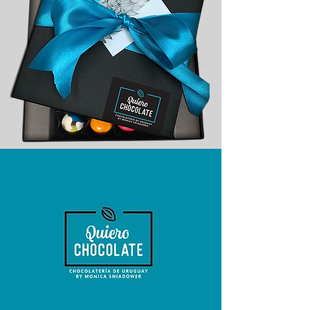
¡deja tu contacto!
Solo tenés que ingresar tus datos en nuestro
formulario de suscripción y estaremos
encantados de mantenerte informado sobre
todas nuestras ofertas y promociones.
¡No te pierdas la oportunidad de disfrutar de
nuestros deliciosos chocolates a precios
irresistibles!