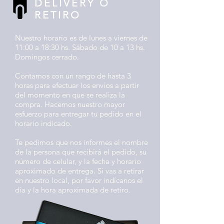
DELIVERY O
RETIRO
Nuestro horario es de lunes a viernes de
11:00 a 18:30 hs. Sábado de 10 a 13 hs.
Domingos cerrado.
Contamos con un rango de hasta 3
horas para efectuar los envíos a partir
del momento en que se realiza la
compra. Hacemos nuestro mayor
esfuerzo para entregar tu pedido en el
horario indicado.
Te pedimos que nos informes el nombre
de la persona que recibirá el pedido, su
número de celular, y la fecha y horario
aproximado de entrega. Si vas a retirar
en nuestro local, por favor indícanos el
día y la hora aproximada de retiro.