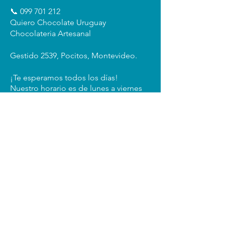
📞
099 701 212
Quiero Chocolate Uruguay
Chocolateria Artesanal
Gestido 2539, Pocitos, Montevideo.
¡Te esperamos todos los días!
Nuestro horario es de lunes a viernes
de 11:00 a 18:30 hs. Sábado de 10 a 13
hs.
Domingos cerrado.
elaborado con