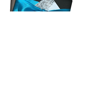
¡deja tu contacto!
Solo tenés que ingresar tus datos en nuestro
formulario de suscripción y estaremos
encantados de mantenerte informado sobre
todas nuestras ofertas y promociones.
¡No te pierdas la oportunidad de disfrutar de
nuestros deliciosos chocolates a precios