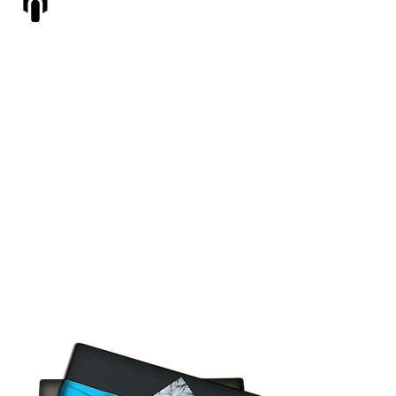
RETIRO
Nuestro horario es de lunes a viernes de
11:00 a 18:30 hs. Sábado de 10 a 13 hs.
Domingos cerrado.
Contamos con un rango de hasta 3
horas para efectuar los envíos a partir
del momento en que se realiza la
compra. Hacemos nuestro mayor
esfuerzo para entregar tu pedido en el
horario indicado.
Te pedimos que nos informes el nombre
de la persona que recibirá el pedido, su
número de celular, y la fecha y horario
aproximado de entrega. Si vas a retirar
en nuestro local, por favor indícanos el
día y la hora aproximada de retiro.