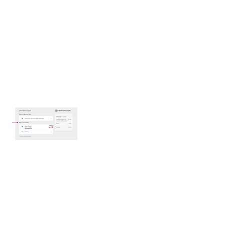
Pagos procesados ​​a través de
Mercado Pago, pero no necesitás
tener una cuenta de Mercado Pago
para pagar con tu tarjeta de crédito o
débito.
Hacé clic en la imagen para ampliarla
y ver cómo pagar con tarjeta de
crédito o débito durante el check out.
DELIVERY O
RETIRO