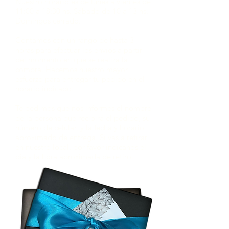
Nuestro horario es de lunes a viernes de
11:00 a 18:30 hs. Sábado de 10 a 13 hs.
Domingos cerrado.
Contamos con un rango de hasta 3
horas para efectuar los envíos a partir
del momento en que se realiza la
compra. Hacemos nuestro mayor
esfuerzo para entregar tu pedido en el
horario indicado.
Te pedimos que nos informes el nombre
de la persona que recibirá el pedido, su
número de celular, y la fecha y horario
aproximado de entrega. Si vas a retirar
en nuestro local, por favor indícanos el
día y la hora aproximada de retiro.