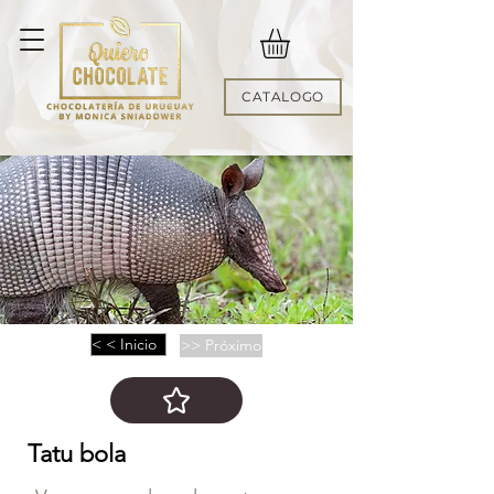
CATALOGO
< < Inicio
>> Próximo
Tatu bola