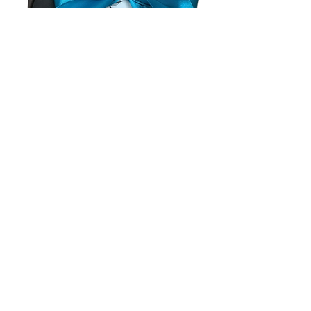
¡deja tu contacto!
Solo tenés que ingresar tus datos en nuestro
formulario de suscripción y estaremos
encantados de mantenerte informado sobre
todas nuestras ofertas y promociones.
¡No te pierdas la oportunidad de disfrutar de
nuestros deliciosos chocolates a precios
irresistibles!
Quiero Chocolate Uruguay es un