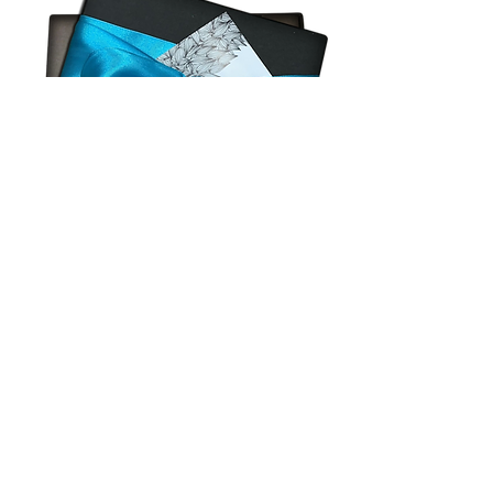
¡deja tu contacto!
Solo tenés que ingresar tus datos en nuestro
formulario de suscripción y estaremos
encantados de mantenerte informado sobre
todas nuestras ofertas y promociones.
¡No te pierdas la oportunidad de disfrutar de