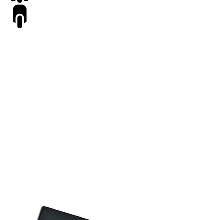
DELIVERY O
RETIRO
Nuestro horario es de lunes a viernes de
11:00 a 18:30 hs. Sábado de 10 a 13 hs.
Domingos cerrado.
Contamos con un rango de hasta 3
horas para efectuar los envíos a partir
del momento en que se realiza la
compra. Hacemos nuestro mayor
esfuerzo para entregar tu pedido en el
horario indicado.
Te pedimos que nos informes el nombre
de la persona que recibirá el pedido, su
número de celular, y la fecha y horario
aproximado de entrega. Si vas a retirar
en nuestro local, por favor indícanos el
día y la hora aproximada de retiro.