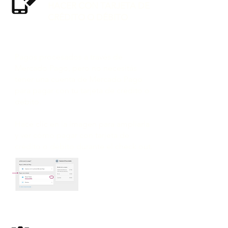
HACER CON TARJETA DE
CRÉDITO O DÉBITO
Pagos procesados ​​a través de
Mercado Pago, pero no necesitás
tener una cuenta de Mercado Pago
para pagar con tu tarjeta de crédito o
débito.
Hacé clic en la imagen para ampliarla
y ver cómo pagar con tarjeta de
crédito o débito durante el check out.