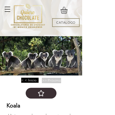
CATALOGO
< < Inicio
>> Próximo
Koala