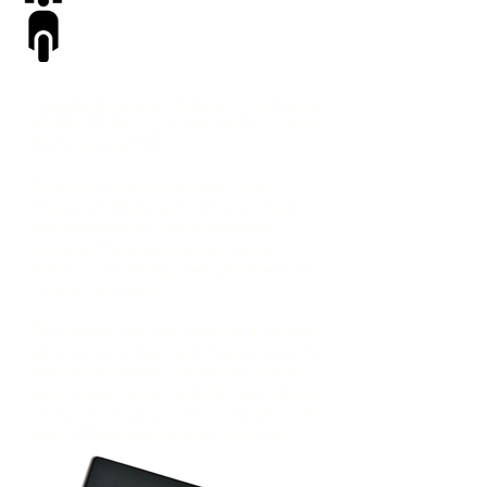
DELIVERY O
RETIRO
Nuestro horario es de lunes a viernes de
11:00 a 18:30 hs. Sábado de 10 a 13 hs.
Domingos cerrado.
Contamos con un rango de hasta 3
horas para efectuar los envíos a partir
del momento en que se realiza la
compra. Hacemos nuestro mayor
esfuerzo para entregar tu pedido en el
horario indicado.
Te pedimos que nos informes el nombre
de la persona que recibirá el pedido, su
número de celular, y la fecha y horario
aproximado de entrega. Si vas a retirar
en nuestro local, por favor indícanos el
día y la hora aproximada de retiro.