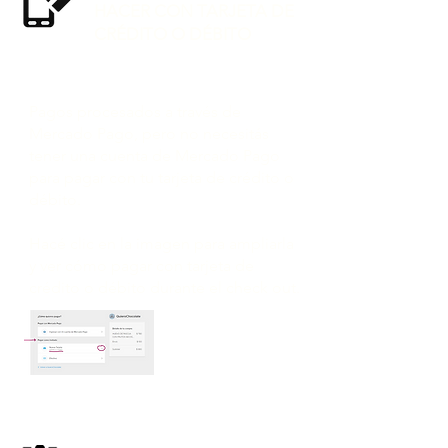
HACER CON TARJETA DE
CRÉDITO O DÉBITO
Pagos procesados ​​a través de
Mercado Pago, pero no necesitás
tener una cuenta de Mercado Pago
para pagar con tu tarjeta de crédito o
débito.
Hacé clic en la imagen para ampliarla
y ver cómo pagar con tarjeta de
crédito o débito durante el check out.