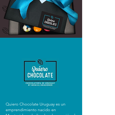
¡deja tu contacto!
Solo tenés que ingresar tus datos en nuestro
formulario de suscripción y estaremos
encantados de mantenerte informado sobre
todas nuestras ofertas y promociones.
¡No te pierdas la oportunidad de disfrutar de
nuestros deliciosos chocolates a precios
irresistibles!
Quiero Chocolate Uruguay es un
emprendimiento nacido en