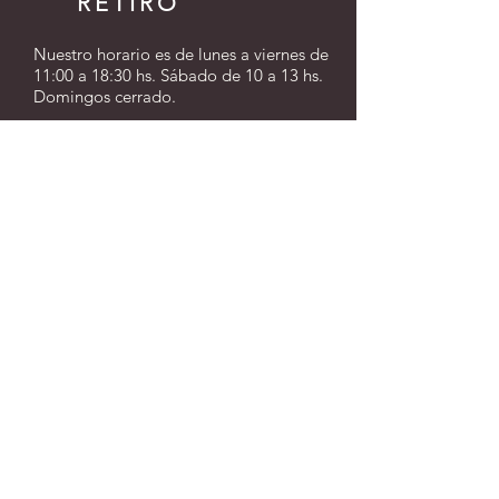
RETIRO
Nuestro horario es de lunes a viernes de
11:00 a 18:30 hs. Sábado de 10 a 13 hs.
Domingos cerrado.
Contamos con un rango de hasta 3
horas para efectuar los envíos a partir
del momento en que se realiza la
compra. Hacemos nuestro mayor
esfuerzo para entregar tu pedido en el
horario indicado.
Te pedimos que nos informes el nombre
de la persona que recibirá el pedido, su
número de celular, y la fecha y horario
aproximado de entrega. Si vas a retirar
en nuestro local, por favor indícanos el
día y la hora aproximada de retiro.