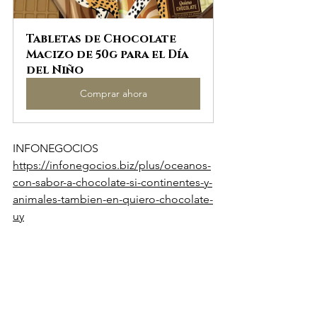
Tabletas de Chocolate 
Macizo de 50g para el Día 
del Niño
Comprar ahora
INFONEGOCIOS 
https://infonegocios.biz/plus/oceanos-
con-sabor-a-chocolate-si-continentes-y-
animales-tambien-en-quiero-chocolate-
uy