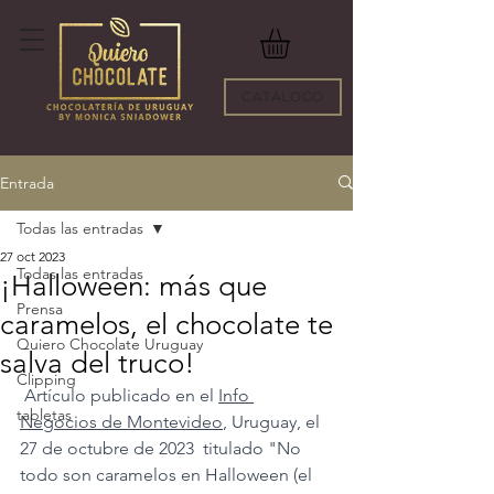
CATALOGO
Entrada
Todas las entradas
27 oct 2023
Todas las entradas
¡Halloween: más que
Prensa
caramelos, el chocolate te
Quiero Chocolate Uruguay
salva del truco!
Clipping
 Artículo publicado en el 
Info 
tabletas
Negocios de Montevideo
, Uruguay, el 
27 de octubre de 2023  titulado "No 
todo son caramelos en Halloween (el 