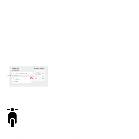
Pagos procesados ​​a través de
Mercado Pago, pero no necesitás
tener una cuenta de Mercado Pago
para pagar con tu tarjeta de crédito o
débito.
Hacé clic en la imagen para ampliarla
y ver cómo pagar con tarjeta de
crédito o débito durante el check out.
DELIVERY O
RETIRO
Nuestro horario es de lunes a viernes de