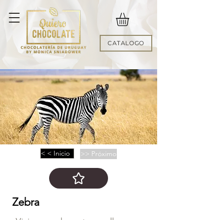
CATALOGO
< < Inicio
>> Próximo
Zebra