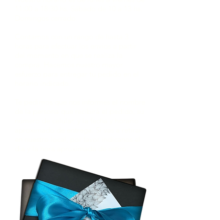
11:00 a 18:30 hs. Sábado de 10 a 13 hs.
Domingos cerrado.
Contamos con un rango de hasta 3
horas para efectuar los envíos a partir
del momento en que se realiza la
compra. Hacemos nuestro mayor
esfuerzo para entregar tu pedido en el
horario indicado.
Te pedimos que nos informes el nombre
de la persona que recibirá el pedido, su
número de celular, y la fecha y horario
aproximado de entrega. Si vas a retirar
en nuestro local, por favor indícanos el
día y la hora aproximada de retiro.